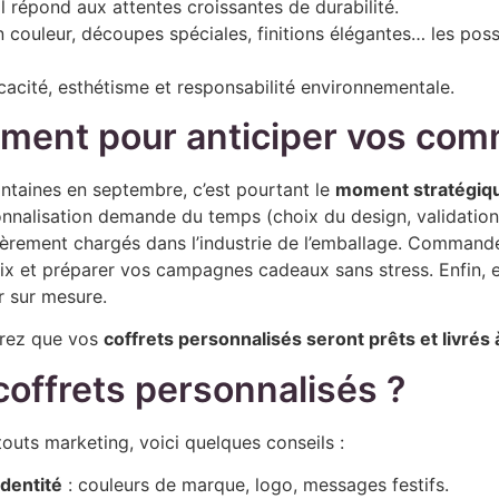
l répond aux attentes croissantes de durabilité.
 couleur, découpes spéciales, finitions élégantes… les pos
icacité, esthétisme et responsabilité environnementale.
oment pour anticiper vos co
ointaines en septembre, c’est pourtant le
moment stratégiqu
onnalisation demande du temps (choix du design, validation
rement chargés dans l’industrie de l’emballage. Commander t
x et préparer vos campagnes cadeaux sans stress. Enfin, en
 sur mesure.
urez que vos
coffrets personnalisés seront prêts et livrés
offrets personnalisés ?
touts marketing, voici quelques conseils :
identité
: couleurs de marque, logo, messages festifs.